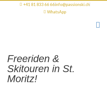
Zum
+41 81 833 66 66
info@passionski.ch
Inhalt
WhatsApp
springen
Freeriden &
Skitouren in St.
Moritz!