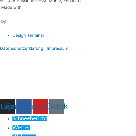
© 2026 PassionSki – St. Moritz, Engadin |
Made with
by
Design Terminal
Datenschutzerklärung
|
Impressum
stagram
Facebook
Youtube
Tiktok
Schneebericht
Wetter