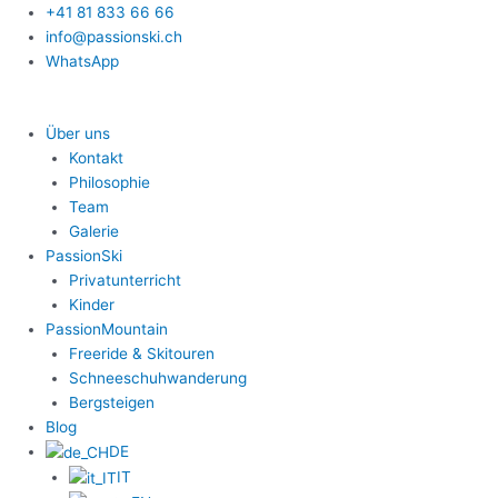
Zum
+41 81 833 66 66
Inhalt
info@passionski.ch
springen
WhatsApp
Über uns
Kontakt
Philosophie
Team
Galerie
PassionSki
Privatunterricht
Kinder
PassionMountain
Freeride & Skitouren
Schneeschuhwanderung
Bergsteigen
Blog
DE
IT