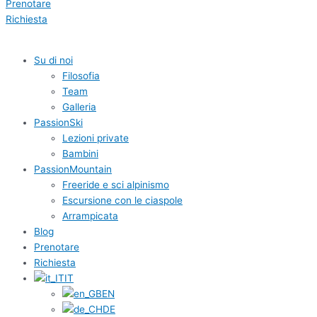
Prenotare
Richiesta
Su di noi
Filosofia
Team
Galleria
PassionSki
Lezioni private
Bambini
PassionMountain
Freeride e sci alpinismo
Escursione con le ciaspole
Arrampicata
Blog
Prenotare
Richiesta
IT
EN
DE