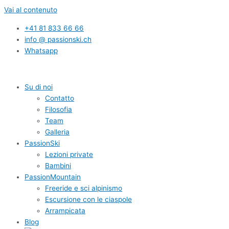
Vai al contenuto
+41 81 833 66 66
info @ passionski.ch
Whatsapp
Su di noi
Contatto
Filosofia
Team
Galleria
PassionSki
Lezioni private
Bambini
PassionMountain
Freeride e sci alpinismo
Escursione con le ciaspole
Arrampicata
Blog