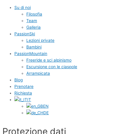
Su di noi
Filosofia
Team
Galleria
PassionSki
Lezioni private
Bambini
PassionMountain
Freeride e sci alpinismo
Escursione con le ciaspole
Arrampicata
Blog
Prenotare
Richiesta
IT
EN
DE
Protezione dati