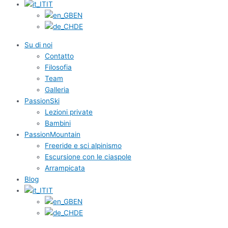
IT
EN
DE
Su di noi
Contatto
Filosofia
Team
Galleria
PassionSki
Lezioni private
Bambini
PassionMountain
Freeride e sci alpinismo
Escursione con le ciaspole
Arrampicata
Blog
IT
EN
DE