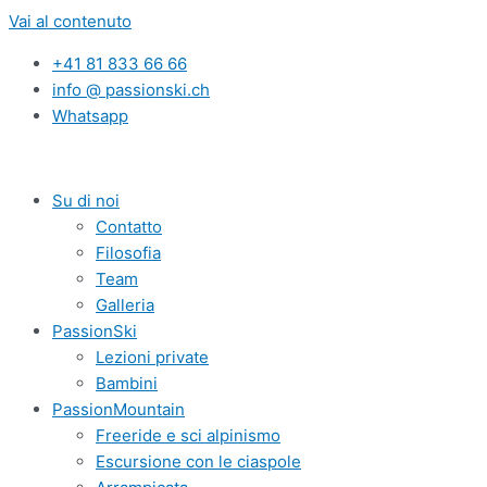
Vai al contenuto
+41 81 833 66 66
info @ passionski.ch
Whatsapp
Su di noi
Contatto
Filosofia
Team
Galleria
PassionSki
Lezioni private
Bambini
PassionMountain
Freeride e sci alpinismo
Escursione con le ciaspole