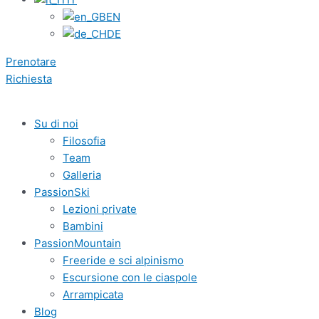
EN
DE
Prenotare
Richiesta
Su di noi
Filosofia
Team
Galleria
PassionSki
Lezioni private
Bambini
PassionMountain
Freeride e sci alpinismo
Escursione con le ciaspole
Arrampicata
Blog