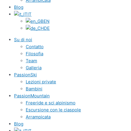
Arrampicata
Blog
IT
EN
DE
Su di noi
Contatto
Filosofia
Team
Galleria
PassionSki
Lezioni private
Bambini
PassionMountain
Freeride e sci alpinismo
Escursione con le ciaspole
Arrampicata
Blog
IT