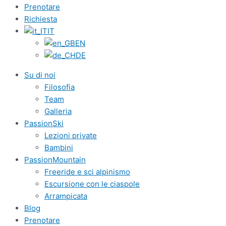
Prenotare
Richiesta
IT
EN
DE
Su di noi
Filosofia
Team
Galleria
PassionSki
Lezioni private
Bambini
PassionMountain
Freeride e sci alpinismo
Escursione con le ciaspole
Arrampicata
Blog
Prenotare