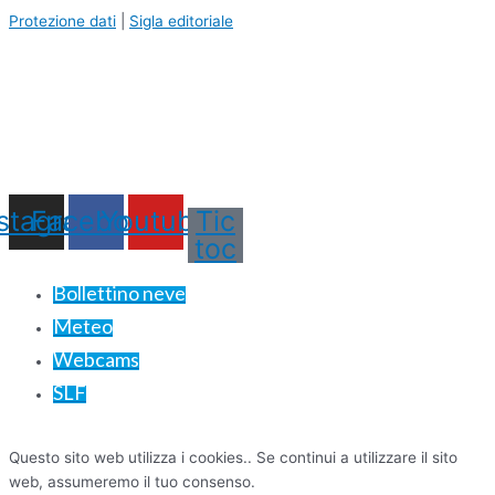
Protezione dati
|
Sigla editoriale
nstagram
Facebook
Youtube
Tic
toc
Bollettino neve
Meteo
Webcams
SLF
Questo sito web utilizza i cookies.. Se continui a utilizzare il sito
web, assumeremo il tuo consenso.