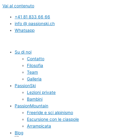
Vai al contenuto
+41 81 833 66 66
info @ passionski.ch
Whatsapp
Su di noi
Contatto
Filosofia
Team
Galleria
PassionSki
Lezioni private
Bambini
PassionMountain
Freeride e sci alpinismo
Escursione con le ciaspole
Arrampicata
Blog