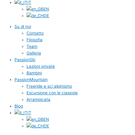
IT
EN
DE
Su di noi
Contatto
Filosofia
Team
Galleria
PassionSki
Lezioni private
Bambini
PassionMountain
Freeride e sci alpinismo
Escursione con le ciaspole
Arrampicata
Blog
IT
EN
DE