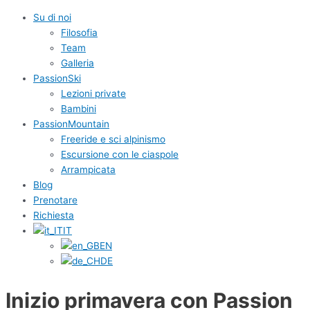
Su di noi
Filosofia
Team
Galleria
PassionSki
Lezioni private
Bambini
PassionMountain
Freeride e sci alpinismo
Escursione con le ciaspole
Arrampicata
Blog
Prenotare
Richiesta
IT
EN
DE
Inizio primavera con Passion