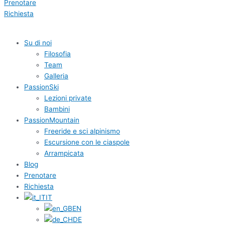
Prenotare
Richiesta
Su di noi
Filosofia
Team
Galleria
PassionSki
Lezioni private
Bambini
PassionMountain
Freeride e sci alpinismo
Escursione con le ciaspole
Arrampicata
Blog
Prenotare
Richiesta
IT
EN
DE