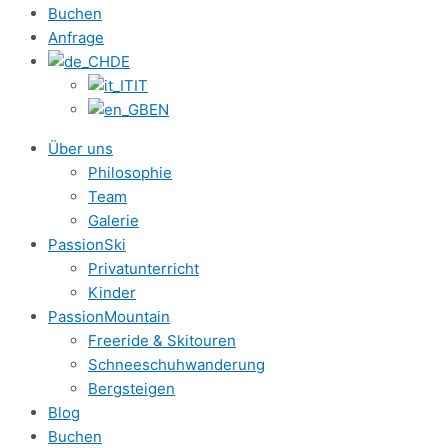
Buchen
Anfrage
DE
IT
EN
Über uns
Philosophie
Team
Galerie
PassionSki
Privatunterricht
Kinder
PassionMountain
Freeride & Skitouren
Schneeschuhwanderung
Bergsteigen
Blog
Buchen