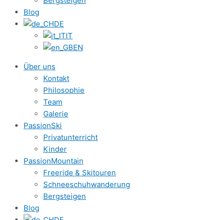
Bergsteigen
Blog
DE
IT
EN
Über uns
Kontakt
Philosophie
Team
Galerie
PassionSki
Privatunterricht
Kinder
PassionMountain
Freeride & Skitouren
Schneeschuhwanderung
Bergsteigen
Blog
DE